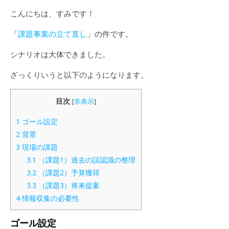
こんにちは、すみです！
「
課題事業の立て直し
」の件です。
シナリオは大体できました。
ざっくりいうと以下のようになります。
目次
[
非表示
]
1
ゴール設定
2
背景
3
現場の課題
3.1
（課題1）過去の誤認識の整理
3.2
（課題2）予算獲得
3.3
（課題3）将来提案
4
情報収集の必要性
ゴール設定