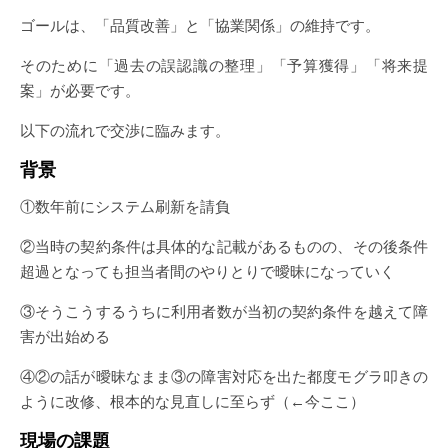
ゴールは、「品質改善」と「協業関係」の維持です。
そのために「過去の誤認識の整理」「予算獲得」「将来提
案」が必要です。
以下の流れで交渉に臨みます。
背景
①数年前にシステム刷新を請負
②当時の契約条件は具体的な記載があるものの、その後条件
超過となっても担当者間のやりとりで曖昧になっていく
③そうこうするうちに利用者数が当初の契約条件を越えて障
害が出始める
④②の話が曖昧なまま③の障害対応を出た都度モグラ叩きの
ように改修、根本的な見直しに至らず（←今ここ）
現場の課題