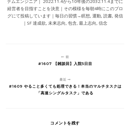
テムエンジニア｜ 2022.11.4から10年後の2032.11.4までに
経営者を目指すことを決意｜その模様を毎朝4時にこのブロ
グにて投稿しています｜毎日の習慣→瞑想, 運動, 読書, 発信
｜SF 達成欲, 未来志向, 包含, 最上志向, 信念
前
#1607 【雑談回】入院5日目
最近
#1609 やること多くても処理できる！本当のマルチタスクは
「高速シングルタスク」である
コメントを残す