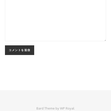
Bard Theme by
WP Royal
.