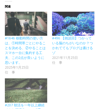
関連
#1646 移動時間の使い方
#496 【雑談回】つかって
は、①時間帯ごとにやるこ
いる脳のちがいなのか？つ
とを決める、②やることは
かれててもブログは書ける
スマホ一台に集約する工
ゾ
夫、この2点が良いように
2021年11月25日
思います。
仕 事
2025年1月25日
仕 事
#207 朝活を一年以上継続