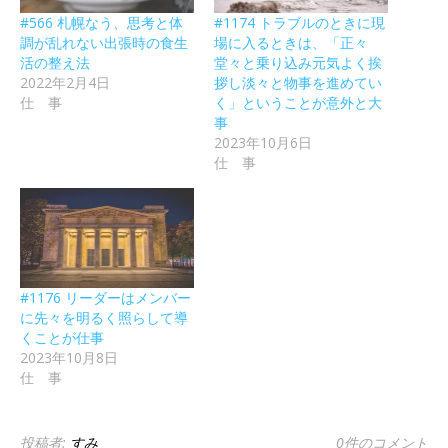
#566 札幌なう、思考と体
#1174 トラブルのときに現
調が乱れない出張時の食生
場に入るときは、「正々
活の整え法
堂々と乗り込み元気よく挨
2022年2月4日
拶し淡々と物事を進めてい
仕 事
く」ということが意外と大
事
2023年10月6日
仕 事
#1176 リーダーはメンバー
に先々を明るく照らして導
くことが仕事
2023年10月8日
仕 事
投稿者:
すみ
0件のコメント