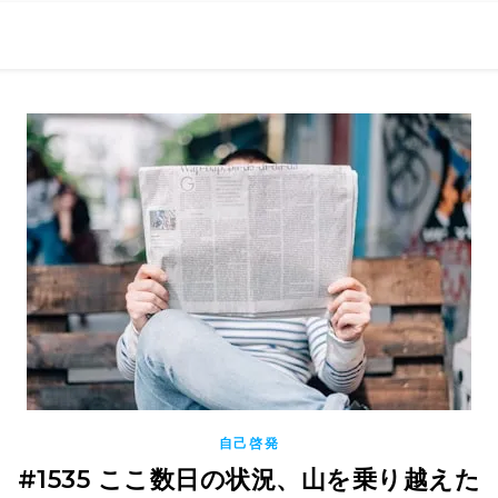
0現在の役職「係長」）が、日々の成長記録を毎日500〜1000文字
） 〜期限は10年後【2032.11.4 18:00】です〜、★2023.
自己啓発
#1535 ここ数日の状況、山を乗り越えた