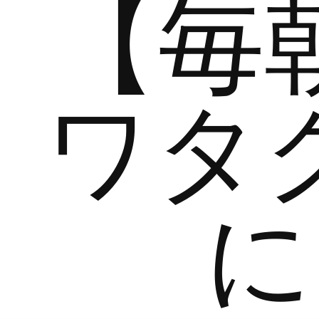
【毎
ワタ
に