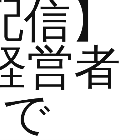
配信】
経営者
まで