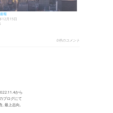
 速報
2年12月15日
事
0件のコメント
2.11.4から
このブログにて
, 最上志向,