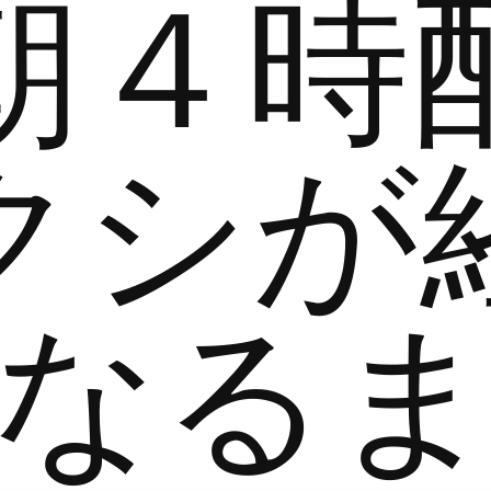
朝４時
クシが
なる