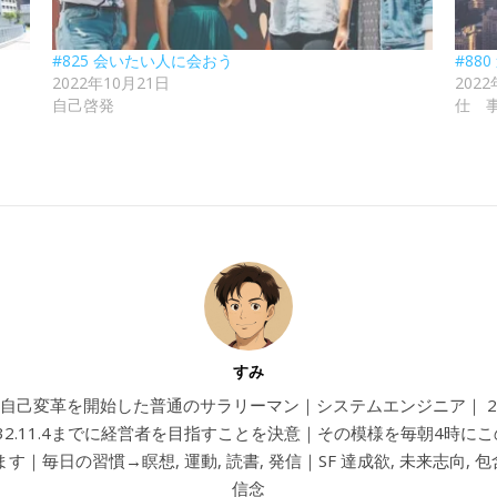
#825 会いたい人に会おう
#880
2022年10月21日
202
自己啓発
仕 
すみ
4から自己変革を開始した普通のサラリーマン｜システムエンジニア｜ 202
032.11.4までに経営者を目指すことを決意｜その模様を毎朝4時に
す｜毎日の習慣→瞑想, 運動, 読書, 発信｜SF 達成欲, 未来志向, 包含
信念