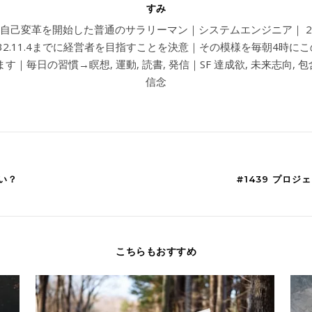
すみ
4から自己変革を開始した普通のサラリーマン｜システムエンジニア｜ 202
032.11.4までに経営者を目指すことを決意｜その模様を毎朝4時に
す｜毎日の習慣→瞑想, 運動, 読書, 発信｜SF 達成欲, 未来志向, 包含
信念
さい？
#1439 プロ
こちらもおすすめ