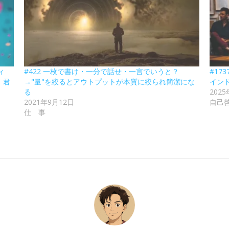
ィ
#422 一枚で書け・一分で話せ・一言でいうと？
#17
、君
→"量"を絞るとアウトプットが本質に絞られ簡潔にな
イン
る
202
2021年9月12日
自己
仕 事