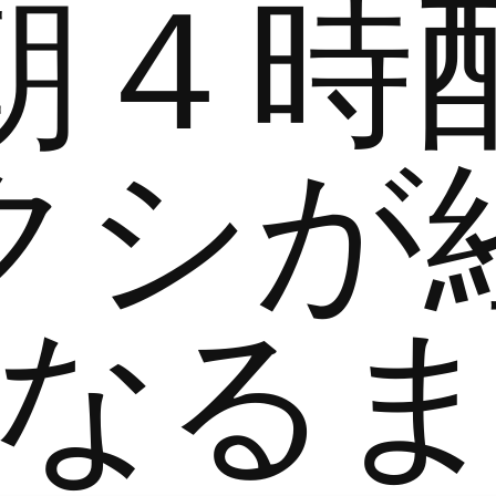
朝４時
クシが
なる