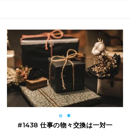
0現在の役職「係長」）が、日々の成長記録を毎日500〜1000文字
） 〜期限は10年後【2032.11.4 18:00】です〜、★2023.
仕 事
#1438 仕事の物々交換は一対一