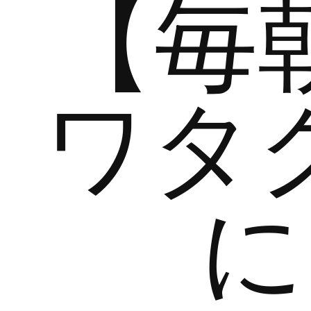
【毎
ワタ
に