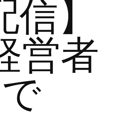
配信】
経営者
まで