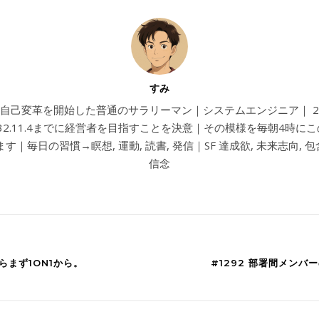
すみ
4から自己変革を開始した普通のサラリーマン｜システムエンジニア｜ 202
032.11.4までに経営者を目指すことを決意｜その模様を毎朝4時に
す｜毎日の習慣→瞑想, 運動, 読書, 発信｜SF 達成欲, 未来志向, 包含
信念
らまず1ON1から。
#1292 部署間メン