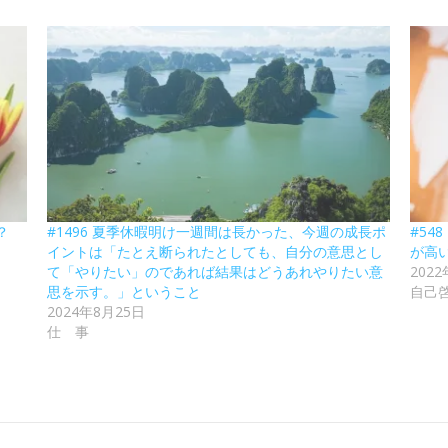
？
#1496 夏季休暇明け一週間は長かった、今週の成長ポ
#54
イントは「たとえ断られたとしても、自分の意思とし
が高
て「やりたい」のであれば結果はどうあれやりたい意
202
思を示す。」ということ
自己
2024年8月25日
仕 事