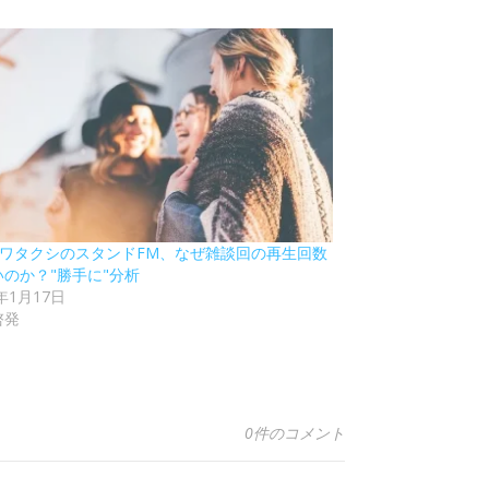
8 ワタクシのスタンドFM、なぜ雑談回の再生回数
いのか？"勝手に"分析
2年1月17日
啓発
0件のコメント