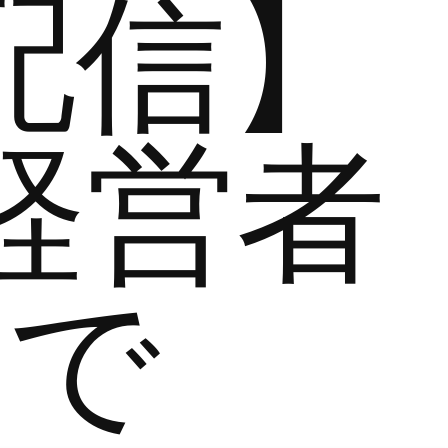
配信】
経営者
まで