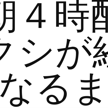
朝４時
クシが
なる