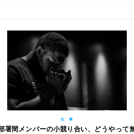
0現在の役職「係長」）が、日々の成長記録を毎日500〜1000文字
） 〜期限は10年後【2032.11.4 18:00】です〜、★2023.
仕 事
91 部署間メンバーの小競り合い、どうやって