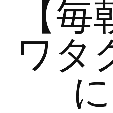
【毎
ワタ
に