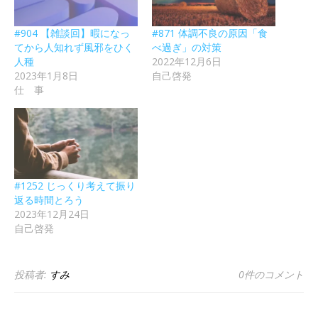
#904 【雑談回】暇になっ
#871 体調不良の原因「食
てから人知れず風邪をひく
べ過ぎ」の対策
人種
2022年12月6日
2023年1月8日
自己啓発
仕 事
#1252 じっくり考えて振り
返る時間とろう
2023年12月24日
自己啓発
投稿者:
すみ
0件のコメント