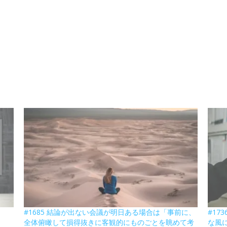
#1685 結論が出ない会議が明日ある場合は「事前に、
#17
全体俯瞰して損得抜きに客観的にものごとを眺めて考
な風