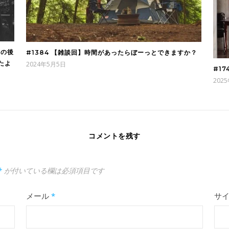
その後
#1384 【雑談回】時間があったらぼーっとできますか？
たよ
2024年5月5日
#1
202
コメントを残す
*
が付いている欄は必須項目です
メール
*
サ