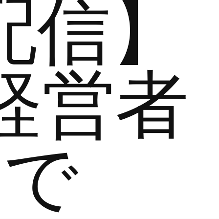
配信】
経営者
まで