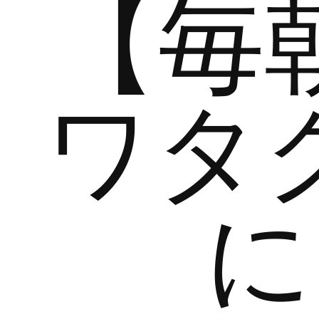
【毎
ワタ
に