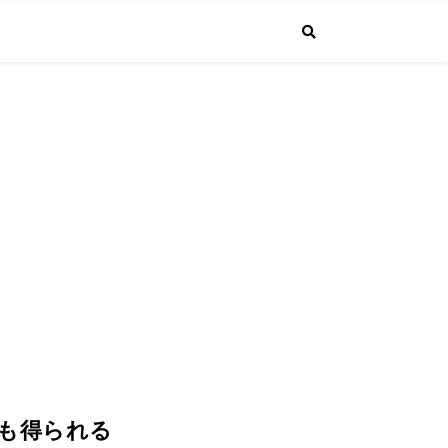
で投稿しています。普通のサラリーマンが経営者になるまでの成長する"生
4.1より課長に昇進しました！
力も得られる