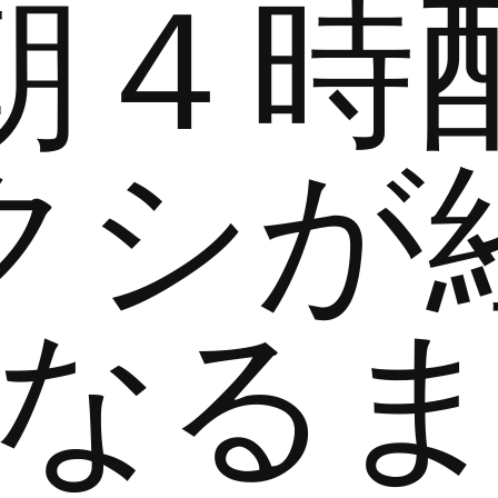
朝４時
クシが
なる