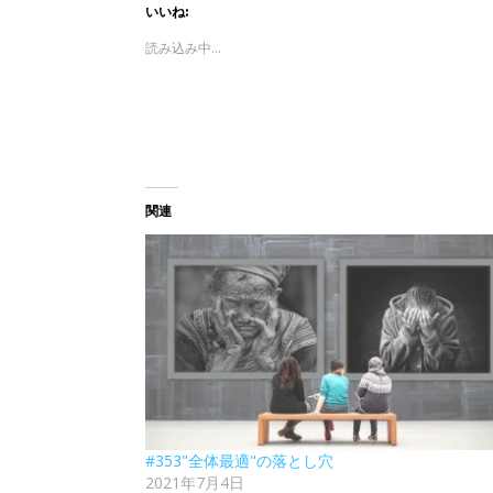
いいね:
読み込み中...
関連
#353"全体最適"の落とし穴
2021年7月4日