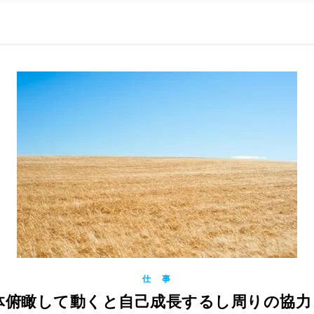
0現在の役職「係長」）が、日々の成長記録を毎日500〜1000文字
） 〜期限は10年後【2032.11.4 18:00】です〜、★2023.
仕 事
 全体俯瞰して動くと自己成長するし周りの協