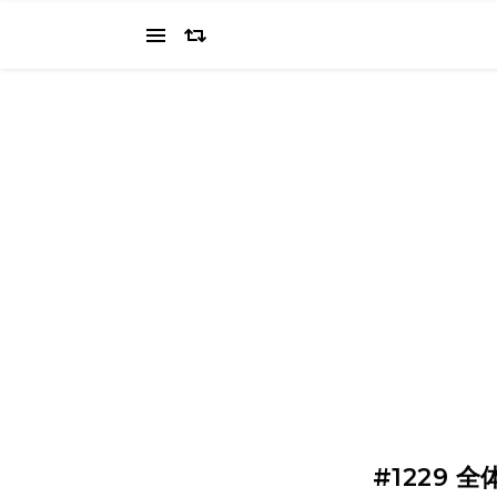
当ブログでは、経営者を目指すワタクシ（2022.11.4 18:0
の"姿を応援してください（笑
#1229