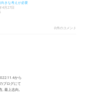
前向きな考えが必要
5年4月27日
事
0件のコメント
2.11.4から
このブログにて
, 最上志向,