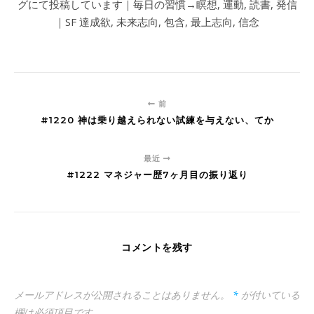
グにて投稿しています｜毎日の習慣→瞑想, 運動, 読書, 発信
｜SF 達成欲, 未来志向, 包含, 最上志向, 信念
前
#1220 神は乗り越えられない試練を与えない、てか
最近
#1222 マネジャー歴7ヶ月目の振り返り
コメントを残す
メールアドレスが公開されることはありません。
*
が付いている
欄は必須項目です