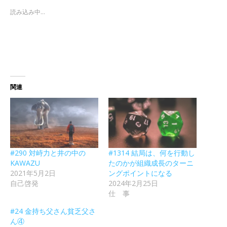
読み込み中...
関連
#290 対峙力と井の中の
#1314 結局は、何を行動し
KAWAZU
たのかが組織成長のターニ
2021年5月2日
ングポイントになる
自己啓発
2024年2月25日
仕 事
#24 金持ち父さん貧乏父さ
ん④