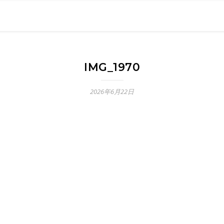
0現在の役職「係長」）が、日々の成長記録を毎日500〜1000文字
） 〜期限は10年後【2032.11.4 18:00】です〜、★2023.
IMG_1970
2026年6月22日