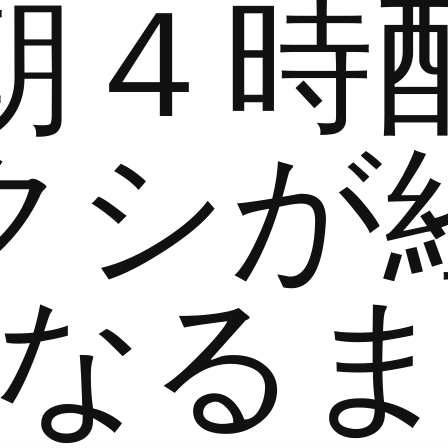
朝４時
クシが
なる