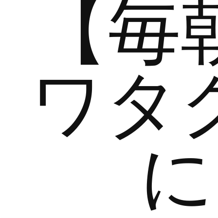
【毎
ワタ
に