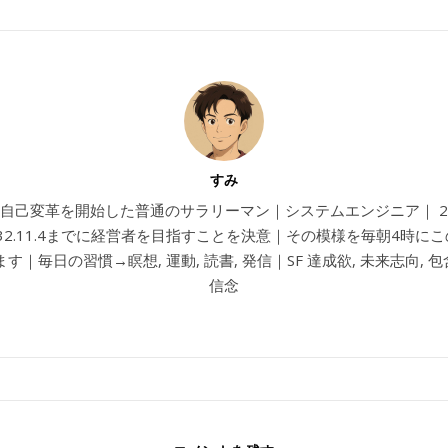
すみ
4から自己変革を開始した普通のサラリーマン｜システムエンジニア｜ 202
032.11.4までに経営者を目指すことを決意｜その模様を毎朝4時に
す｜毎日の習慣→瞑想, 運動, 読書, 発信｜SF 達成欲, 未来志向, 包含
信念