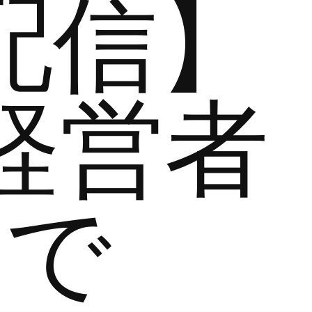
配信】
経営者
まで