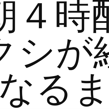
朝４時
クシが
なる