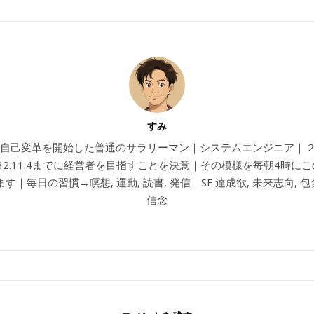
すみ
4から自己変革を開始した普通のサラリーマン｜システムエンジニア｜ 202
032.11.4までに経営者を目指すことを決意｜その模様を毎朝4時に
す｜毎日の習慣→瞑想, 運動, 読書, 発信｜SF 達成欲, 未来志向, 包含
信念