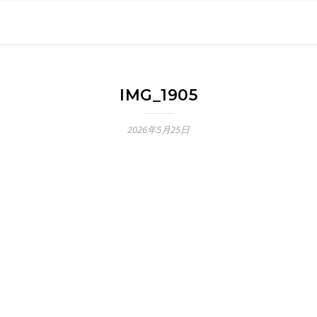
0現在の役職「係長」）が、日々の成長記録を毎日500〜1000文字
） 〜期限は10年後【2032.11.4 18:00】です〜、★2023.
IMG_1905
2026年5月25日