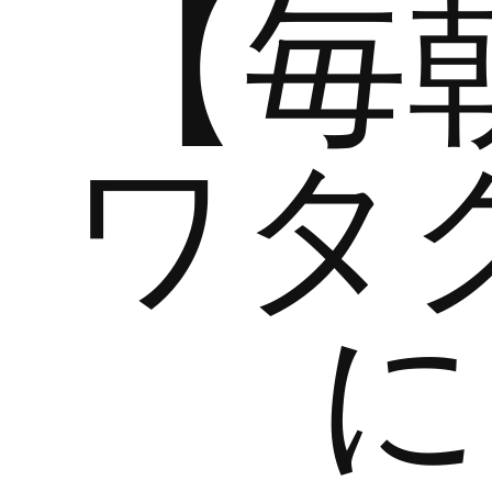
【毎
ワタ
に