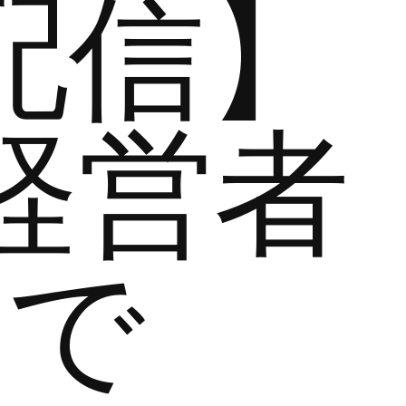
配信】
経営者
まで