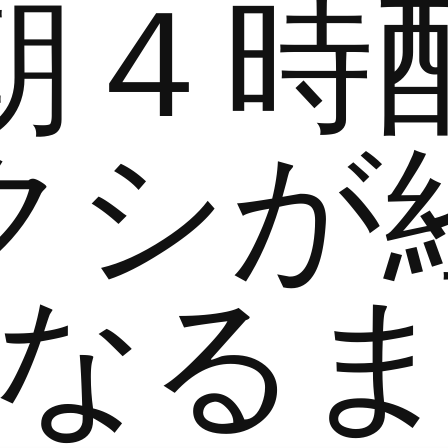
朝４時
クシが
なる