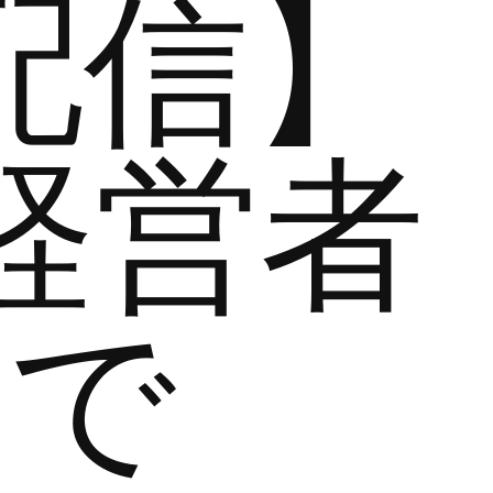
配信】
経営者
まで