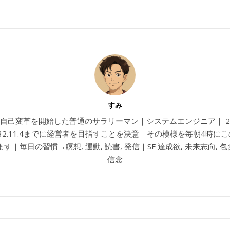
すみ
4から自己変革を開始した普通のサラリーマン｜システムエンジニア｜ 202
032.11.4までに経営者を目指すことを決意｜その模様を毎朝4時に
す｜毎日の習慣→瞑想, 運動, 読書, 発信｜SF 達成欲, 未来志向, 包含
信念