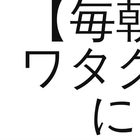
【毎
ワタ
に