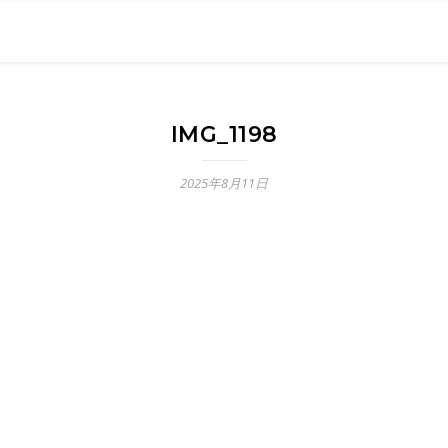
0現在の役職「係長」）が、日々の成長記録を毎日500〜1000文字
） 〜期限は10年後【2032.11.4 18:00】です〜、★2023.
IMG_1198
2025年8月11日