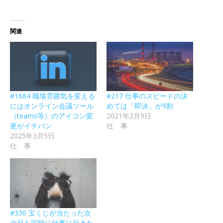
関連
#1684 職場雰囲気を変える
#217 仕事のスピードの決
にはオンライン会議ツール
めては「即決」が9割
（teams等）のアイコン変
2021年2月9日
更がイチバン
仕 事
2025年3月5日
仕 事
#330 宝くじが当たった次
の日も定時に仕事に行きた