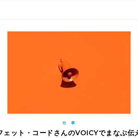
0現在の役職「係長」）が、日々の成長記録を毎日500〜1000文字
） 〜期限は10年後【2032.11.4 18:00】です〜、★2023.
仕 事
バフェット・コードさんのVOICYでまなぶ