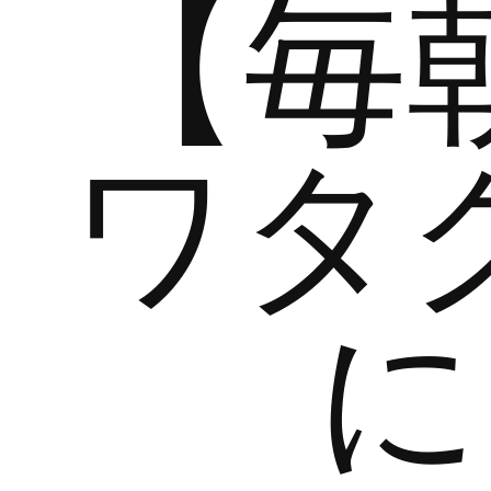
【毎
ワタ
に