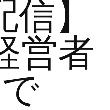
配信】
経営者
まで