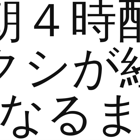
朝４時
クシが
なる