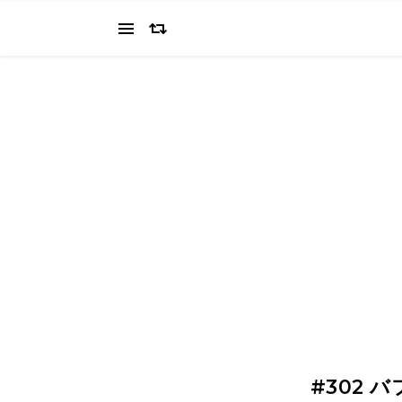
当ブログでは、経営者を目指すワタクシ（2022.11.4 18:0
の"姿を応援してください（笑
#302 