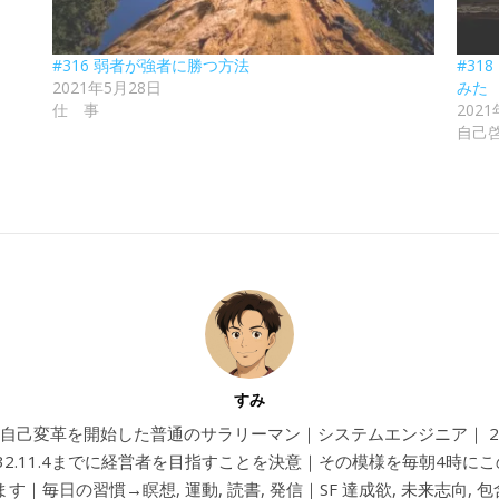
#316 弱者が強者に勝つ方法
#3
2021年5月28日
みた
仕 事
202
自己
すみ
4から自己変革を開始した普通のサラリーマン｜システムエンジニア｜ 202
032.11.4までに経営者を目指すことを決意｜その模様を毎朝4時に
す｜毎日の習慣→瞑想, 運動, 読書, 発信｜SF 達成欲, 未来志向, 包含