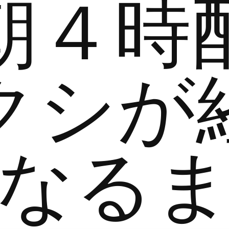
朝４時
クシが
なる