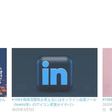
せん
#1684 職場雰囲気を変えるにはオンライン会議ツール
#16
（teams等）のアイコン変更がイチバン
202
2025年3月5日
仕 