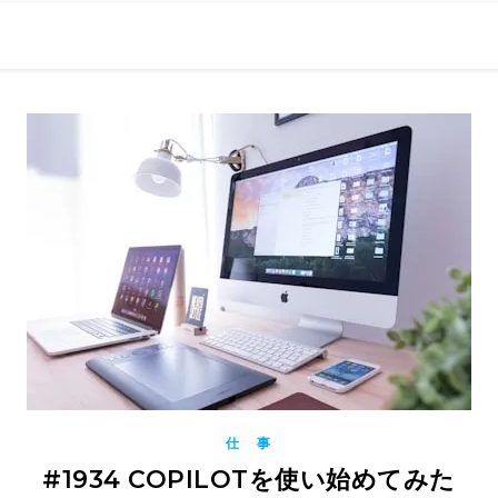
0現在の役職「係長」）が、日々の成長記録を毎日500〜1000文字
） 〜期限は10年後【2032.11.4 18:00】です〜、★2023.
仕 事
#1934 COPILOTを使い始めてみた