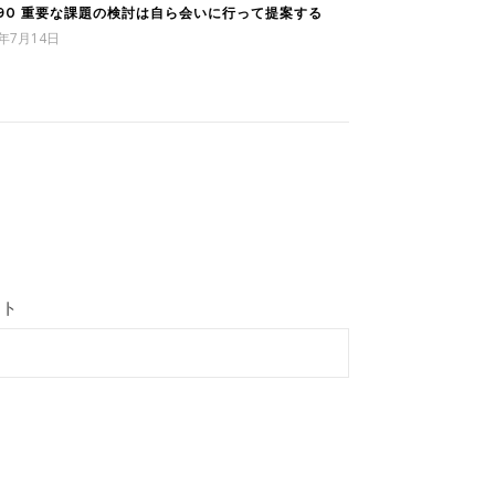
090 重要な課題の検討は自ら会いに行って提案する
3年7月14日
イト