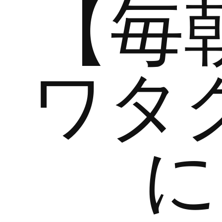
【毎
ワタ
に