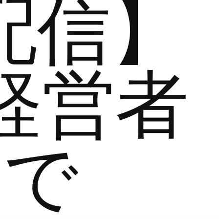
配信】
経営者
まで