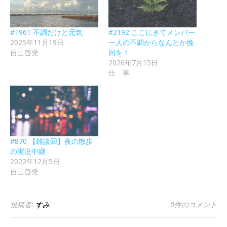
#1961 不調だけど元気
#2192 ここにきてメンバー
2025年11月19日
一人の不調からなんとか挽
自己啓発
回を！
2026年7月15日
仕 事
#870 【雑談回】夜の散歩
の実況中継
2022年12月5日
自己啓発
投稿者:
すみ
0件のコメント