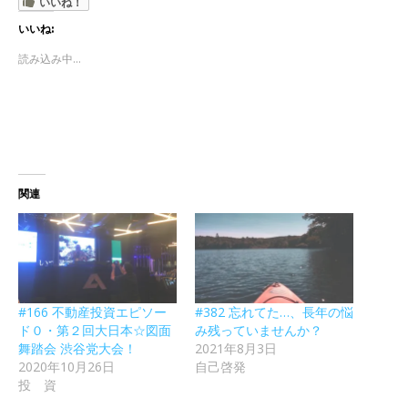
いいね！
いいね:
読み込み中...
関連
#166 不動産投資エピソー
#382 忘れてた…、長年の悩
ド０・第２回大日本☆図面
み残っていませんか？
舞踏会 渋谷党大会！
2021年8月3日
2020年10月26日
自己啓発
投 資