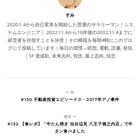
すみ
2020.1.4から自己変革を開始した普通のサラリーマン｜シス
テムエンジニア｜ 2022.11.4から10年後の2032.11.4までに
経営者を目指すことを決意｜その模様を毎朝4時にこのブロ
グにて投稿しています｜毎日の習慣→瞑想, 運動, 読書, 発信
｜SF 達成欲, 未来志向, 包含, 最上志向, 信念
前
#130 不動産投資エピソード０・2017年アノ事件
最近
#132 【食レポ】「牛たん焼き 仙台辺見 八王子堀之内店」で牛
タン食べました