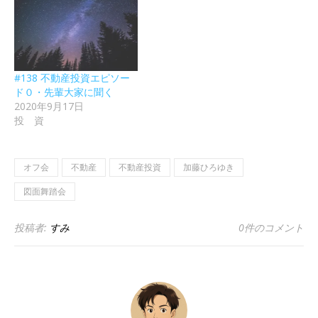
#138 不動産投資エピソー
ド０・先輩大家に聞く
2020年9月17日
投 資
オフ会
不動産
不動産投資
加藤ひろゆき
図面舞踏会
投稿者:
すみ
0件のコメント