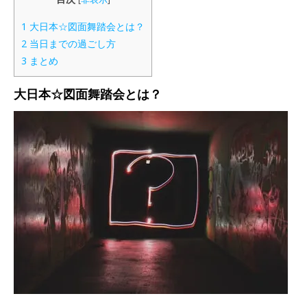
1
大日本☆図面舞踏会とは？
2
当日までの過ごし方
3
まとめ
大日本
☆図面舞踏会とは？