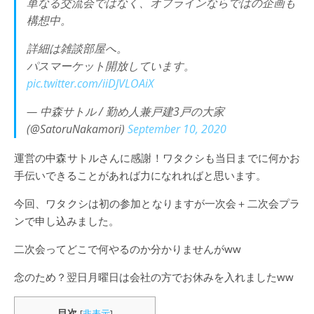
単なる交流会ではなく、オフラインならではの企画も
構想中。
詳細は雑談部屋へ。
パスマーケット開放しています。
pic.twitter.com/iiDJVLOAiX
— 中森サトル / 勤め人兼戸建3戸の大家
(@SatoruNakamori)
September 10, 2020
運営の中森サトルさんに感謝！ワタクシも当日までに何かお
手伝いできることがあれば力になれればと思います。
今回、ワタクシは初の参加となりますが一次会＋二次会プラ
ンで申し込みました。
二次会ってどこで何やるのか分かりませんがww
念のため？翌日月曜日は会社の方でお休みを入れましたww
目次
[
非表示
]