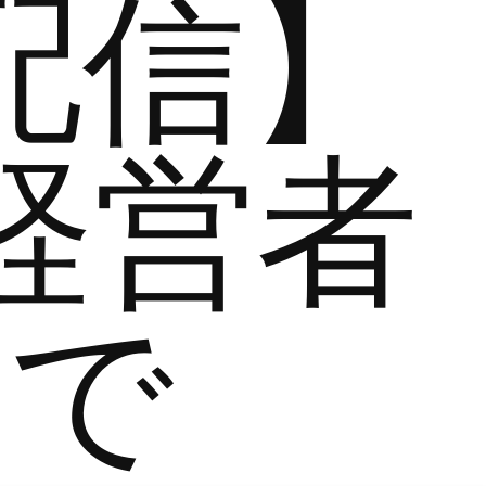
配信】
経営者
まで