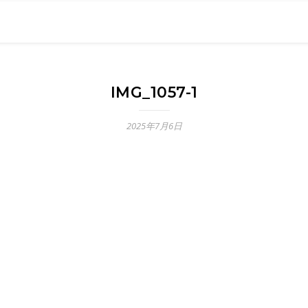
0現在の役職「係長」）が、日々の成長記録を毎日500〜1000文字
） 〜期限は10年後【2032.11.4 18:00】です〜、★2023.
IMG_1057-1
2025年7月6日