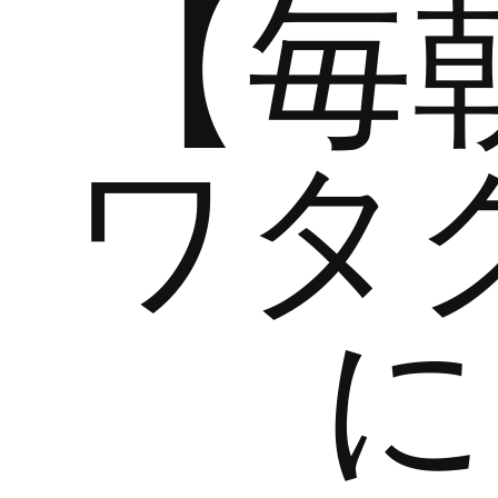
【毎
ワタ
に