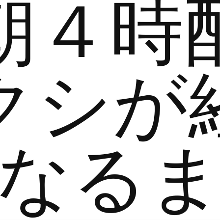
朝４時
クシが
なる