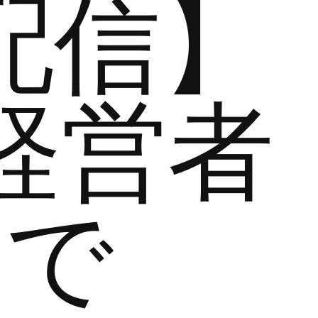
配信】
経営者
まで