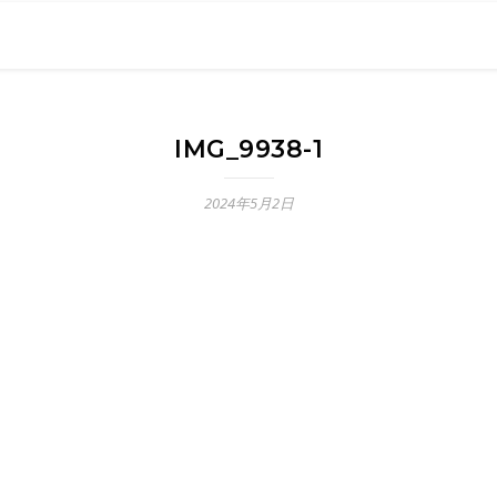
0現在の役職「係長」）が、日々の成長記録を毎日500〜1000文字
） 〜期限は10年後【2032.11.4 18:00】です〜、★2023.
IMG_9938-1
2024年5月2日