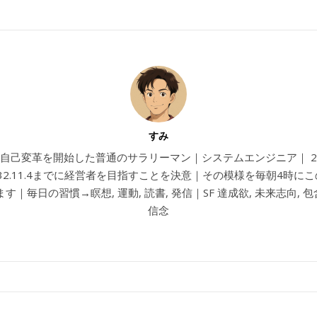
すみ
4から自己変革を開始した普通のサラリーマン｜システムエンジニア｜ 202
032.11.4までに経営者を目指すことを決意｜その模様を毎朝4時に
す｜毎日の習慣→瞑想, 運動, 読書, 発信｜SF 達成欲, 未来志向, 包含
信念