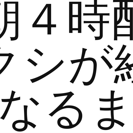
朝４時
クシが
なる