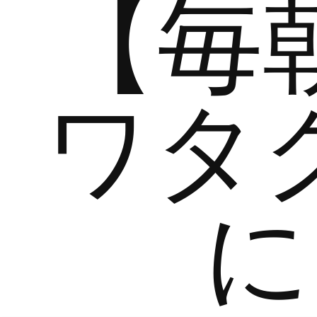
【毎
ワタ
に