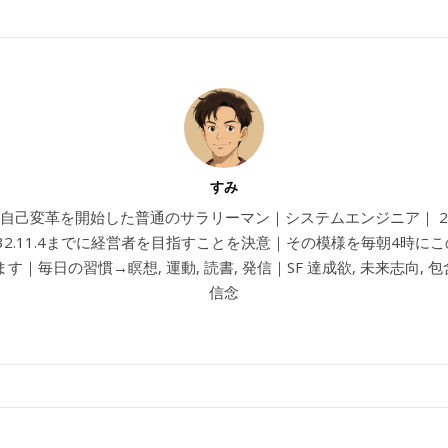
すみ
4から自己変革を開始した普通のサラリーマン｜システムエンジニア｜ 202
032.11.4までに経営者を目指すことを決意｜その模様を毎朝4時に
す｜毎日の習慣→瞑想, 運動, 読書, 発信｜SF 達成欲, 未来志向, 包含
信念