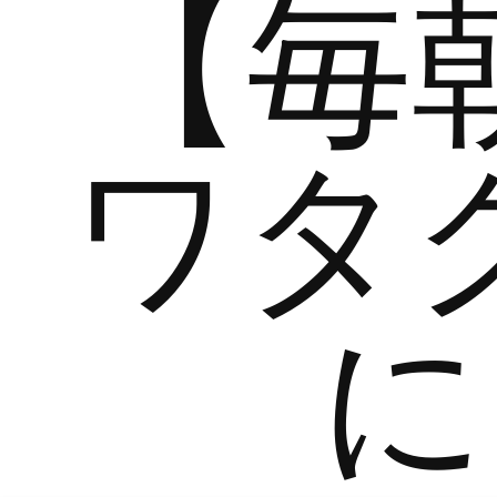
【毎
ワタ
に