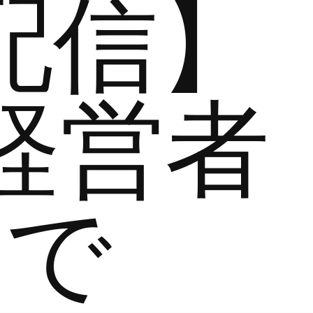
配信】
経営者
まで