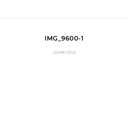
0現在の役職「係長」）が、日々の成長記録を毎日500〜1000文字
） 〜期限は10年後【2032.11.4 18:00】です〜、★2023.
IMG_9600-1
2024年1月2日