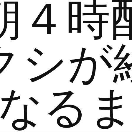
朝４時
クシが
なる