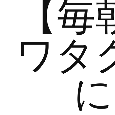
【毎
ワタ
に