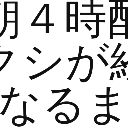
朝４時
クシが
なる