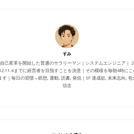
すみ
4から自己変革を開始した普通のサラリーマン｜システムエンジニア｜ 202
032.11.4までに経営者を目指すことを決意｜その模様を毎朝4時に
す｜毎日の習慣→瞑想, 運動, 読書, 発信｜SF 達成欲, 未来志向, 包含
信念