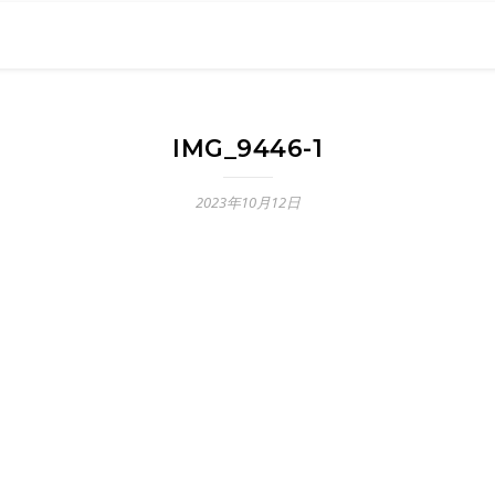
0現在の役職「係長」）が、日々の成長記録を毎日500〜1000文字
） 〜期限は10年後【2032.11.4 18:00】です〜、★2023.
IMG_9446-1
2023年10月12日