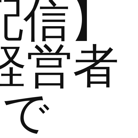
配信】
経営者
まで