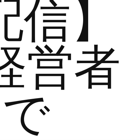
配信】
経営者
まで