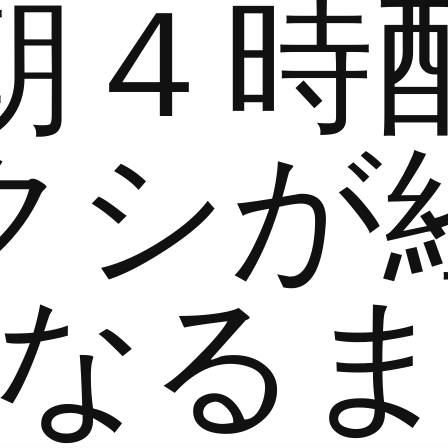
朝４時
クシが
なる