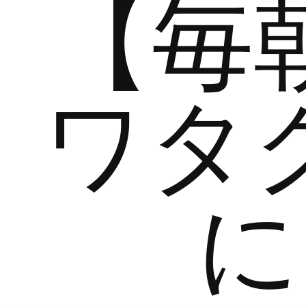
【毎
ワタ
に