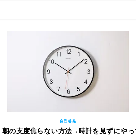
0現在の役職「係長」）が、日々の成長記録を毎日500〜1000文字
） 〜期限は10年後【2032.11.4 18:00】です〜、★2023.
自己啓発
14 朝の支度焦らない方法→時計を見ずにや