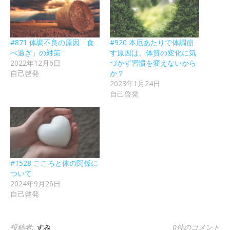
#871 体調不良の原因「食
#920 本厄あたりで体調崩
べ過ぎ」の対策
す原因は、体質の変化に気
2022年12月6日
づかず習慣を変えないから
自己啓発
か？
2023年1月24日
自己啓発
#1528 こころと体の関係に
ついて
2024年9月26日
自己啓発
投稿者:
すみ
0件のコメント